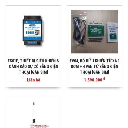
ES01E, THIẾT BỊ ĐIỀU KHIỂN &
EV04, BỘ ĐIỀU KHIỂN TỪ XA 1
CẢNH BÁO SỰ CỐ BẰNG ĐIỆN
BƠM + 4 VAN TỪ BẰNG ĐIỆN
THOẠI [GẮN SIM]
THOẠI [GẮN SIM]
đ
Liên hệ
1.590.000